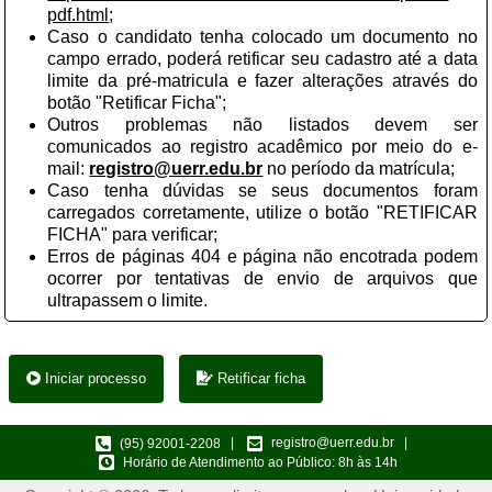
pdf.html
;
Caso o candidato tenha colocado um documento no
campo errado, poderá retificar seu cadastro até a data
limite da pré-matricula e fazer alterações através do
botão "Retificar Ficha";
Outros problemas não listados devem ser
comunicados ao registro acadêmico por meio do e-
mail:
registro@uerr.edu.br
no período da matrícula;
Caso tenha dúvidas se seus documentos foram
carregados corretamente, utilize o botão "RETIFICAR
FICHA" para verificar;
Erros de páginas 404 e página não encotrada podem
ocorrer por tentativas de envio de arquivos que
ultrapassem o limite.
Iniciar processo
Retificar ficha
registro@uerr.edu.br
|
|
(95)
92001-2208
Horário de Atendimento ao Público: 8h às 14h